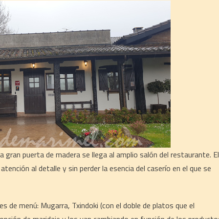
a gran puerta de madera se llega al amplio salón del restaurante. El
nción al detalle y sin perder la esencia del caserío en el que se
es de menú: Mugarra, Txindoki (con el doble de platos que el