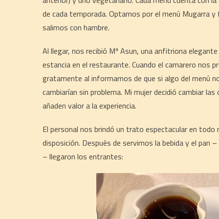
anterior) y uno vegetariano. Cada menú cuenta con la
de cada temporada. Optamos por el menú Mugarra y fu
salimos con hambre.
Al llegar, nos recibió Mª Asun, una anfitriona elega
estancia en el restaurante. Cuando el camarero nos 
gratamente al informarnos de que si algo del menú no
cambiarían sin problema. Mi mujer decidió cambiar las
añaden valor a la experiencia.
El personal nos brindó un trato espectacular en tod
disposición. Después de servirnos la bebida y el pan –
– llegaron los entrantes: