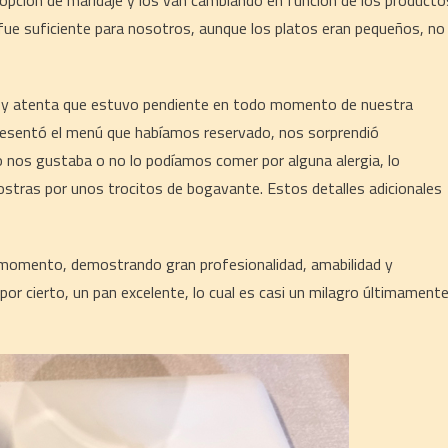
 opción de maridaje y los van cambiando en función de los producto
e suficiente para nosotros, aunque los platos eran pequeños, no
nte y atenta que estuvo pendiente en todo momento de nuestra
presentó el menú que habíamos reservado, nos sorprendió
 nos gustaba o no lo podíamos comer por alguna alergia, lo
 ostras por unos trocitos de bogavante. Estos detalles adicionales
o momento, demostrando gran profesionalidad, amabilidad y
 por cierto, un pan excelente, lo cual es casi un milagro últimament